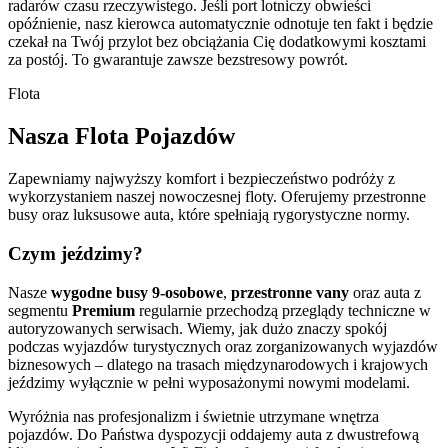
radarów czasu rzeczywistego. Jeśli port lotniczy obwieści
opóźnienie, nasz kierowca automatycznie odnotuje ten fakt i będzie
czekał na Twój przylot bez obciążania Cię dodatkowymi kosztami
za postój. To gwarantuje zawsze bezstresowy powrót.
Flota
Nasza Flota Pojazdów
Zapewniamy najwyższy komfort i bezpieczeństwo podróży z
wykorzystaniem naszej nowoczesnej floty. Oferujemy przestronne
busy oraz luksusowe auta, które spełniają rygorystyczne normy.
Czym jeździmy?
Nasze
wygodne busy 9-osobowe
,
przestronne vany
oraz auta z
segmentu
Premium
regularnie przechodzą przeglądy techniczne w
autoryzowanych serwisach. Wiemy, jak dużo znaczy spokój
podczas wyjazdów turystycznych oraz zorganizowanych wyjazdów
biznesowych – dlatego na trasach międzynarodowych i krajowych
jeździmy wyłącznie w pełni wyposażonymi nowymi modelami.
Wyróżnia nas profesjonalizm i świetnie utrzymane wnętrza
pojazdów. Do Państwa dyspozycji oddajemy auta z dwustrefową