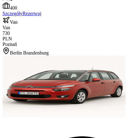
400
Szczegóły
Rezerwuj
Van
Van
730
PLN
Poznań
Berlin Brandenburg