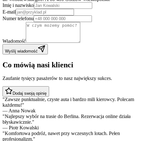
Imię i nazwisko
E-mail
Numer telefonu
Wiadomość
Wyślij wiadomość
Co mówią nasi klienci
Zaufanie tysięcy pasażerów to nasz największy sukces.
Dodaj swoją opinię
"
Zawsze punktualnie, czyste auta i bardzo mili kierowcy. Polecam
każdemu!
"
—
Anna Nowak
"
Najlepszy wybór na trasie do Berlina. Rezerwacja online działa
błyskawicznie.
"
—
Piotr Kowalski
"
Komfortowa podróż, nawet przy wczesnych lotach. Pełen
profesjonalizm.
"