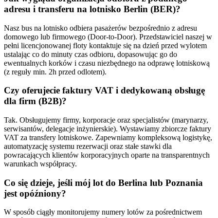
adresu i transferu na lotnisko Berlin (BER)?
Nasz bus na lotnisko odbiera pasażerów bezpośrednio z adresu
domowego lub firmowego (Door-to-Door). Przedstawiciel naszej w
pełni licencjonowanej floty kontaktuje się na dzień przed wylotem
ustalając co do minuty czas odbioru, dopasowując go do
ewentualnych korków i czasu niezbędnego na odprawę lotniskową
(z reguły min. 2h przed odlotem).
Czy oferujecie faktury VAT i dedykowaną obsługę
dla firm (B2B)?
Tak. Obsługujemy firmy, korporacje oraz specjalistów (marynarzy,
serwisantów, delegacje inżynierskie). Wystawiamy zbiorcze faktury
VAT za transfery lotniskowe. Zapewniamy kompleksową logistykę,
automatyzację systemu rezerwacji oraz stałe stawki dla
powracających klientów korporacyjnych oparte na transparentnych
warunkach współpracy.
Co się dzieje, jeśli mój lot do Berlina lub Poznania
jest opóźniony?
W sposób ciągły monitorujemy numery lotów za pośrednictwem