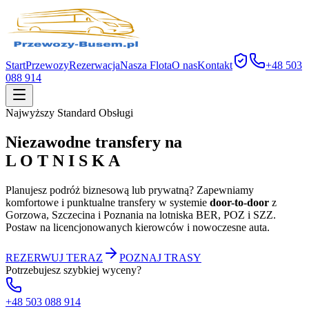
Start
Przewozy
Rezerwacja
Nasza Flota
O nas
Kontakt
+48 503
088 914
Najwyższy Standard Obsługi
Niezawodne transfery na
L O T N I S K A
Planujesz podróż biznesową lub prywatną? Zapewniamy
komfortowe i punktualne transfery w systemie
door-to-door
z
Gorzowa, Szczecina i Poznania na lotniska BER, POZ i SZZ.
Postaw na licencjonowanych kierowców i nowoczesne auta.
REZERWUJ TERAZ
POZNAJ TRASY
Potrzebujesz szybkiej wyceny?
+48 503 088 914