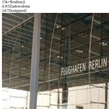
15k
+
Realizacji
4.9
/5
Zadowolenia
24
/7
Dostępność