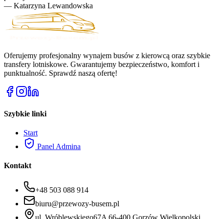
—
Katarzyna Lewandowska
Oferujemy profesjonalny wynajem busów z kierowcą oraz szybkie
transfery lotniskowe. Gwarantujemy bezpieczeństwo, komfort i
punktualność. Sprawdź naszą ofertę!
Szybkie linki
Start
Panel Admina
Kontakt
+48 503 088 914
biuru@przewozy-busem.pl
ul. Wróblewskiego67A 66-400 Gorzów Wielkopolski.