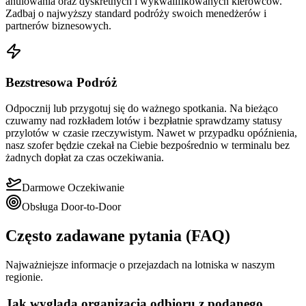
anulowania oraz dyskretnych i wykwalifikowanych kierowców.
Zadbaj o najwyższy standard podróży swoich menedżerów i
partnerów biznesowych.
Bezstresowa Podróż
Odpocznij lub przygotuj się do ważnego spotkania. Na bieżąco
czuwamy nad rozkładem lotów i bezpłatnie sprawdzamy statusy
przylotów w czasie rzeczywistym. Nawet w przypadku opóźnienia,
nasz szofer będzie czekał na Ciebie bezpośrednio w terminalu bez
żadnych dopłat za czas oczekiwania.
Darmowe Oczekiwanie
Obsługa Door-to-Door
Często zadawane pytania (FAQ)
Najważniejsze informacje o przejazdach na lotniska w naszym
regionie.
Jak wygląda organizacja odbioru z podanego