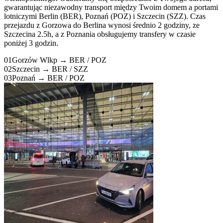
gwarantując niezawodny transport między Twoim domem a portami
lotniczymi Berlin (BER), Poznań (POZ) i Szczecin (SZZ). Czas
przejazdu z Gorzowa do Berlina wynosi średnio 2 godziny, ze
Szczecina 2.5h, a z Poznania obsługujemy transfery w czasie
poniżej 3 godzin.
01
Gorzów Wlkp → BER / POZ
02
Szczecin → BER / SZZ
03
Poznań → BER / POZ