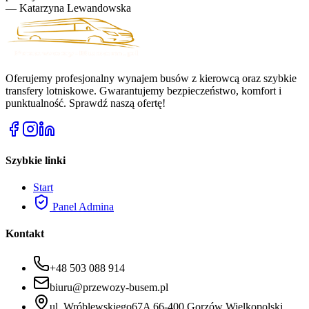
—
Katarzyna Lewandowska
Oferujemy profesjonalny wynajem busów z kierowcą oraz szybkie
transfery lotniskowe. Gwarantujemy bezpieczeństwo, komfort i
punktualność. Sprawdź naszą ofertę!
Szybkie linki
Start
Panel Admina
Kontakt
+48 503 088 914
biuru@przewozy-busem.pl
ul. Wróblewskiego67A 66-400 Gorzów Wielkopolski.