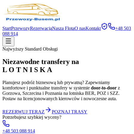
Start
Przewozy
Rezerwacja
Nasza Flota
O nas
Kontakt
+48 503
088 914
Najwyższy Standard Obsługi
Niezawodne transfery na
L O T N I S K A
Planujesz podróż biznesową lub prywatną? Zapewniamy
komfortowe i punktualne transfery w systemie
door-to-door
z
Gorzowa, Szczecina i Poznania na lotniska BER, POZ i SZZ.
Postaw na licencjonowanych kierowców i nowoczesne auta.
REZERWUJ TERAZ
POZNAJ TRASY
Potrzebujesz szybkiej wyceny?
+48 503 088 914