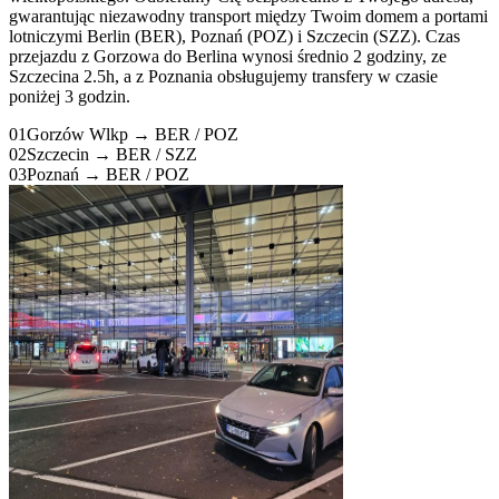
gwarantując niezawodny transport między Twoim domem a portami
lotniczymi Berlin (BER), Poznań (POZ) i Szczecin (SZZ). Czas
przejazdu z Gorzowa do Berlina wynosi średnio 2 godziny, ze
Szczecina 2.5h, a z Poznania obsługujemy transfery w czasie
poniżej 3 godzin.
01
Gorzów Wlkp → BER / POZ
02
Szczecin → BER / SZZ
03
Poznań → BER / POZ