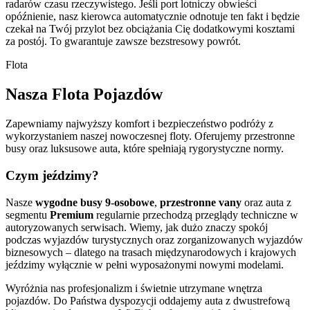
radarów czasu rzeczywistego. Jeśli port lotniczy obwieści
opóźnienie, nasz kierowca automatycznie odnotuje ten fakt i będzie
czekał na Twój przylot bez obciążania Cię dodatkowymi kosztami
za postój. To gwarantuje zawsze bezstresowy powrót.
Flota
Nasza Flota Pojazdów
Zapewniamy najwyższy komfort i bezpieczeństwo podróży z
wykorzystaniem naszej nowoczesnej floty. Oferujemy przestronne
busy oraz luksusowe auta, które spełniają rygorystyczne normy.
Czym jeździmy?
Nasze
wygodne busy 9-osobowe
,
przestronne vany
oraz auta z
segmentu
Premium
regularnie przechodzą przeglądy techniczne w
autoryzowanych serwisach. Wiemy, jak dużo znaczy spokój
podczas wyjazdów turystycznych oraz zorganizowanych wyjazdów
biznesowych – dlatego na trasach międzynarodowych i krajowych
jeździmy wyłącznie w pełni wyposażonymi nowymi modelami.
Wyróżnia nas profesjonalizm i świetnie utrzymane wnętrza
pojazdów. Do Państwa dyspozycji oddajemy auta z dwustrefową