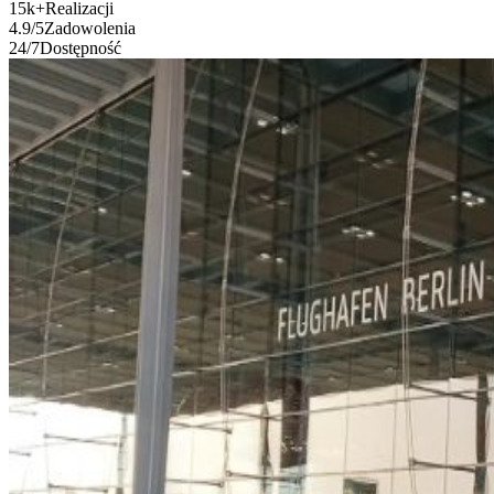
15k
+
Realizacji
4.9
/5
Zadowolenia
24
/7
Dostępność