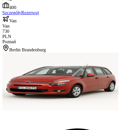
400
Szczegóły
Rezerwuj
Van
Van
730
PLN
Poznań
Berlin Brandenburg