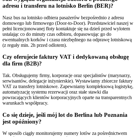
adresu i transferu na lotnisko Berlin (BER)?
Nasz bus na lotnisko odbiera pasażerów bezpośrednio z adresu
domowego lub firmowego (Door-to-Door). Przedstawiciel naszej w
pełni licencjonowanej floty kontaktuje się na dzień przed wylotem
ustalając co do minuty czas odbioru, dopasowując go do
ewentualnych korków i czasu niezbędnego na odprawę lotniskową
(z reguły min. 2h przed odlotem).
Czy oferujecie faktury VAT i dedykowaną obsługę
dla firm (B2B)?
Tak. Obsługujemy firmy, korporacje oraz specjalistów (marynarzy,
serwisantów, delegacje inżynierskie). Wystawiamy zbiorcze faktury
VAT za transfery lotniskowe. Zapewniamy kompleksową logistykę,
automatyzację systemu rezerwacji oraz stałe stawki dla
powracających klientów korporacyjnych oparte na transparentnych
warunkach współpracy.
Co się dzieje, jeśli mój lot do Berlina lub Poznania
jest opóźniony?
W sposób ciągły monitorujemy numery lotów za pośrednictwem