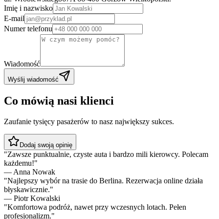
Imię i nazwisko
E-mail
Numer telefonu
Wiadomość
Wyślij wiadomość
Co mówią nasi klienci
Zaufanie tysięcy pasażerów to nasz największy sukces.
Dodaj swoją opinię
"
Zawsze punktualnie, czyste auta i bardzo mili kierowcy. Polecam
każdemu!
"
—
Anna Nowak
"
Najlepszy wybór na trasie do Berlina. Rezerwacja online działa
błyskawicznie.
"
—
Piotr Kowalski
"
Komfortowa podróż, nawet przy wczesnych lotach. Pełen
profesjonalizm.
"