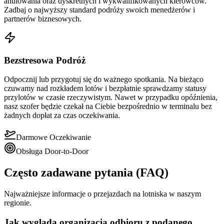
anulowania oraz dyskretnych i wykwalifikowanych kierowców.
Zadbaj o najwyższy standard podróży swoich menedżerów i
partnerów biznesowych.
Bezstresowa Podróż
Odpocznij lub przygotuj się do ważnego spotkania. Na bieżąco
czuwamy nad rozkładem lotów i bezpłatnie sprawdzamy statusy
przylotów w czasie rzeczywistym. Nawet w przypadku opóźnienia,
nasz szofer będzie czekał na Ciebie bezpośrednio w terminalu bez
żadnych dopłat za czas oczekiwania.
Darmowe Oczekiwanie
Obsługa Door-to-Door
Często zadawane pytania (FAQ)
Najważniejsze informacje o przejazdach na lotniska w naszym
regionie.
Jak wygląda organizacja odbioru z podanego