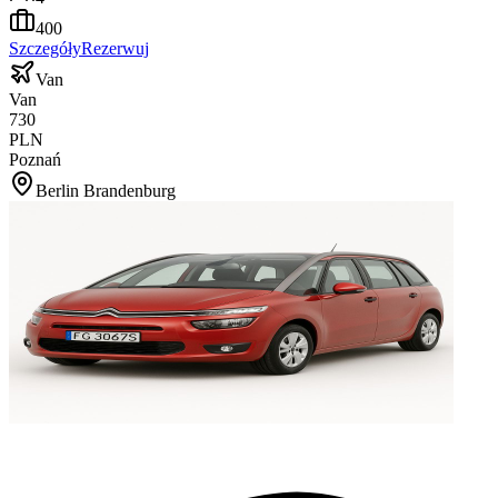
400
Szczegóły
Rezerwuj
Van
Van
730
PLN
Poznań
Berlin Brandenburg