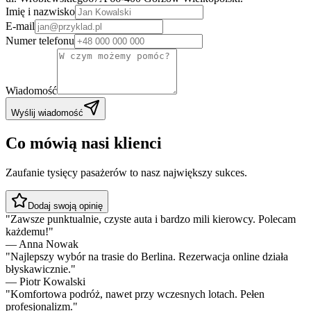
Imię i nazwisko
E-mail
Numer telefonu
Wiadomość
Wyślij wiadomość
Co mówią nasi klienci
Zaufanie tysięcy pasażerów to nasz największy sukces.
Dodaj swoją opinię
"
Zawsze punktualnie, czyste auta i bardzo mili kierowcy. Polecam
każdemu!
"
—
Anna Nowak
"
Najlepszy wybór na trasie do Berlina. Rezerwacja online działa
błyskawicznie.
"
—
Piotr Kowalski
"
Komfortowa podróż, nawet przy wczesnych lotach. Pełen
profesjonalizm.
"