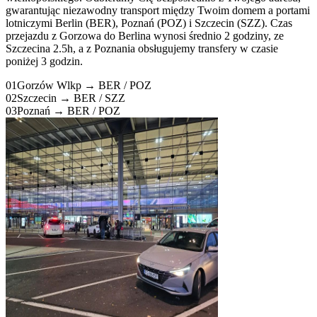
gwarantując niezawodny transport między Twoim domem a portami
lotniczymi Berlin (BER), Poznań (POZ) i Szczecin (SZZ). Czas
przejazdu z Gorzowa do Berlina wynosi średnio 2 godziny, ze
Szczecina 2.5h, a z Poznania obsługujemy transfery w czasie
poniżej 3 godzin.
01
Gorzów Wlkp → BER / POZ
02
Szczecin → BER / SZZ
03
Poznań → BER / POZ