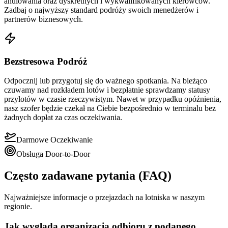
anulowania oraz dyskretnych i wykwalifikowanych kierowców.
Zadbaj o najwyższy standard podróży swoich menedżerów i
partnerów biznesowych.
Bezstresowa Podróż
Odpocznij lub przygotuj się do ważnego spotkania. Na bieżąco
czuwamy nad rozkładem lotów i bezpłatnie sprawdzamy statusy
przylotów w czasie rzeczywistym. Nawet w przypadku opóźnienia,
nasz szofer będzie czekał na Ciebie bezpośrednio w terminalu bez
żadnych dopłat za czas oczekiwania.
Darmowe Oczekiwanie
Obsługa Door-to-Door
Często zadawane pytania (FAQ)
Najważniejsze informacje o przejazdach na lotniska w naszym
regionie.
Jak wygląda organizacja odbioru z podanego