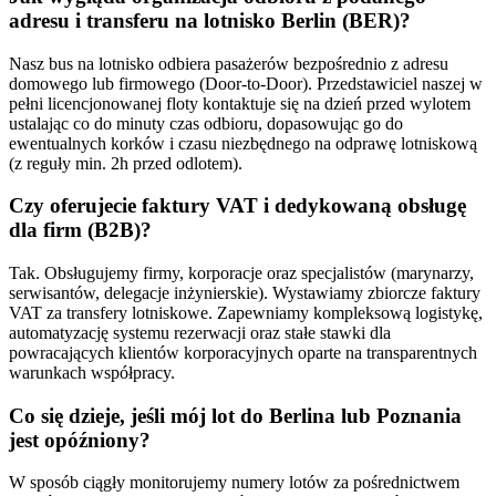
adresu i transferu na lotnisko Berlin (BER)?
Nasz bus na lotnisko odbiera pasażerów bezpośrednio z adresu
domowego lub firmowego (Door-to-Door). Przedstawiciel naszej w
pełni licencjonowanej floty kontaktuje się na dzień przed wylotem
ustalając co do minuty czas odbioru, dopasowując go do
ewentualnych korków i czasu niezbędnego na odprawę lotniskową
(z reguły min. 2h przed odlotem).
Czy oferujecie faktury VAT i dedykowaną obsługę
dla firm (B2B)?
Tak. Obsługujemy firmy, korporacje oraz specjalistów (marynarzy,
serwisantów, delegacje inżynierskie). Wystawiamy zbiorcze faktury
VAT za transfery lotniskowe. Zapewniamy kompleksową logistykę,
automatyzację systemu rezerwacji oraz stałe stawki dla
powracających klientów korporacyjnych oparte na transparentnych
warunkach współpracy.
Co się dzieje, jeśli mój lot do Berlina lub Poznania
jest opóźniony?
W sposób ciągły monitorujemy numery lotów za pośrednictwem