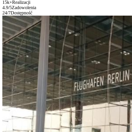
15k
+
Realizacji
4.9
/5
Zadowolenia
24
/7
Dostępność