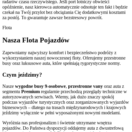
radarów czasu rzeczywistego. Jeśli port lotniczy obwieści
opóźnienie, nasz kierowca automatycznie odnotuje ten fakt i będzie
czekał na Twój przylot bez obciążania Cię dodatkowymi kosztami
za postój. To gwarantuje zawsze bezstresowy powrót.
Flota
Nasza Flota Pojazdów
Zapewniamy najwyższy komfort i bezpieczeństwo podróży z
wykorzystaniem naszej nowoczesnej floty. Oferujemy przestronne
busy oraz luksusowe auta, które spełniają rygorystyczne normy.
Czym jeździmy?
Nasze
wygodne busy 9-osobowe
,
przestronne vany
oraz auta z
segmentu
Premium
regularnie przechodzą przeglądy techniczne w
autoryzowanych serwisach. Wiemy, jak dużo znaczy spokój
podczas wyjazdów turystycznych oraz zorganizowanych wyjazdów
biznesowych – dlatego na trasach międzynarodowych i krajowych
jeździmy wyłącznie w pełni wyposażonymi nowymi modelami.
Wyróżnia nas profesjonalizm i świetnie utrzymane wnętrza
pojazdów. Do Państwa dyspozycji oddajemy auta z dwustrefową