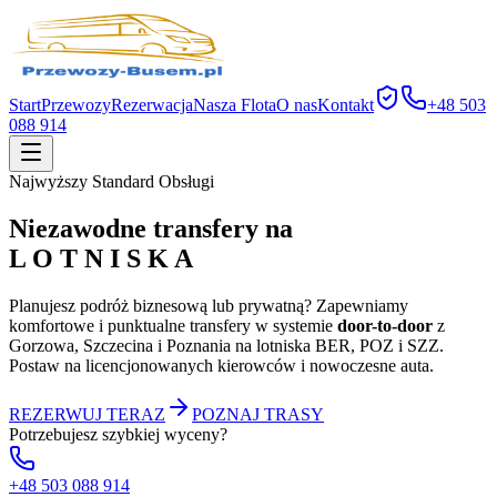
Start
Przewozy
Rezerwacja
Nasza Flota
O nas
Kontakt
+48 503
088 914
Najwyższy Standard Obsługi
Niezawodne transfery na
L O T N I S K A
Planujesz podróż biznesową lub prywatną? Zapewniamy
komfortowe i punktualne transfery w systemie
door-to-door
z
Gorzowa, Szczecina i Poznania na lotniska BER, POZ i SZZ.
Postaw na licencjonowanych kierowców i nowoczesne auta.
REZERWUJ TERAZ
POZNAJ TRASY
Potrzebujesz szybkiej wyceny?
+48 503 088 914