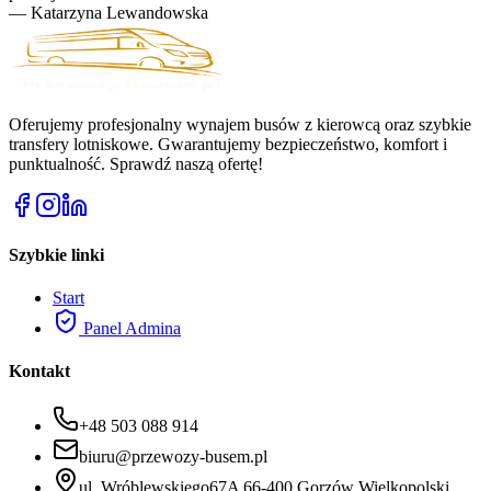
—
Katarzyna Lewandowska
Oferujemy profesjonalny wynajem busów z kierowcą oraz szybkie
transfery lotniskowe. Gwarantujemy bezpieczeństwo, komfort i
punktualność. Sprawdź naszą ofertę!
Szybkie linki
Start
Panel Admina
Kontakt
+48 503 088 914
biuru@przewozy-busem.pl
ul. Wróblewskiego67A 66-400 Gorzów Wielkopolski.