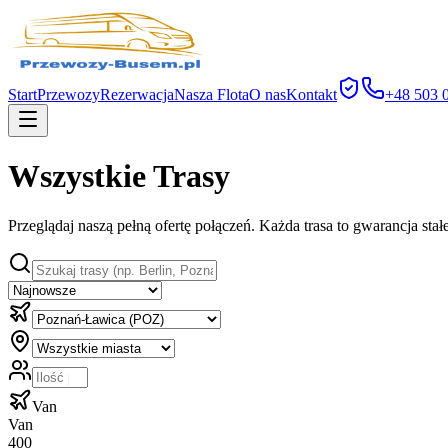
Start
Przewozy
Rezerwacja
Nasza Flota
O nas
Kontakt
+48 503 
Wszystkie Trasy
Przeglądaj naszą pełną ofertę połączeń. Każda trasa to gwarancja sta
Van
Van
400