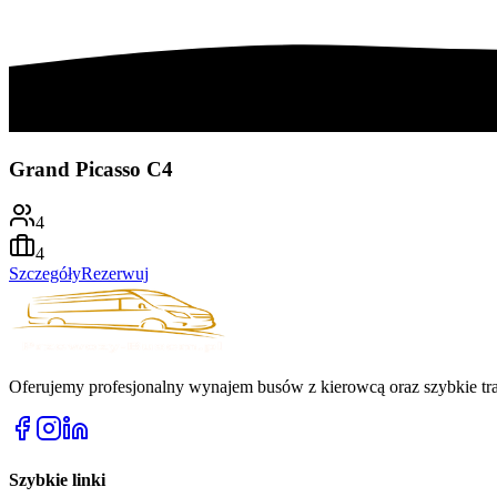
Grand Picasso C4
4
4
Szczegóły
Rezerwuj
Oferujemy profesjonalny wynajem busów z kierowcą oraz szybkie tra
Szybkie linki