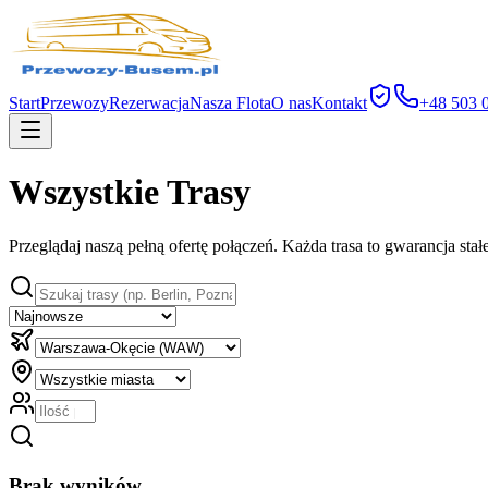
Start
Przewozy
Rezerwacja
Nasza Flota
O nas
Kontakt
+48 503 
Wszystkie Trasy
Przeglądaj naszą pełną ofertę połączeń. Każda trasa to gwarancja sta
Brak wyników