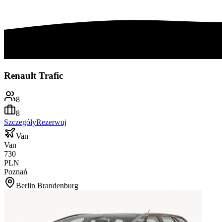
Renault Trafic
8
8
Szczegóły
Rezerwuj
Van
Van
730
PLN
Poznań
Berlin Brandenburg