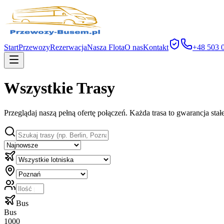
Start
Przewozy
Rezerwacja
Nasza Flota
O nas
Kontakt
+48 503 
Wszystkie Trasy
Przeglądaj naszą pełną ofertę połączeń. Każda trasa to gwarancja sta
Bus
Bus
1000