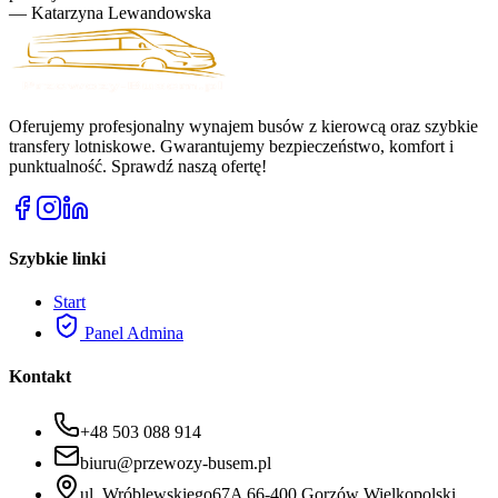
—
Katarzyna Lewandowska
Oferujemy profesjonalny wynajem busów z kierowcą oraz szybkie
transfery lotniskowe. Gwarantujemy bezpieczeństwo, komfort i
punktualność. Sprawdź naszą ofertę!
Szybkie linki
Start
Panel Admina
Kontakt
+48 503 088 914
biuru@przewozy-busem.pl
ul. Wróblewskiego67A 66-400 Gorzów Wielkopolski.