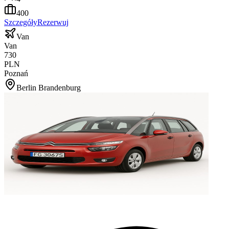
400
Szczegóły
Rezerwuj
Van
Van
730
PLN
Poznań
Berlin Brandenburg