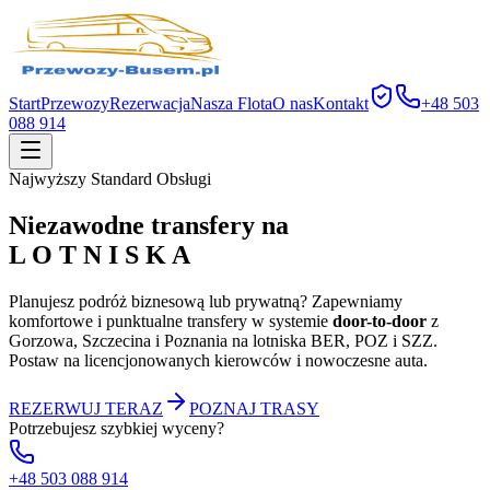
Start
Przewozy
Rezerwacja
Nasza Flota
O nas
Kontakt
+48 503
088 914
Najwyższy Standard Obsługi
Niezawodne transfery na
L O T N I S K A
Planujesz podróż biznesową lub prywatną? Zapewniamy
komfortowe i punktualne transfery w systemie
door-to-door
z
Gorzowa, Szczecina i Poznania na lotniska BER, POZ i SZZ.
Postaw na licencjonowanych kierowców i nowoczesne auta.
REZERWUJ TERAZ
POZNAJ TRASY
Potrzebujesz szybkiej wyceny?
+48 503 088 914