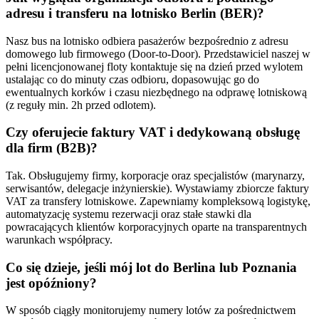
adresu i transferu na lotnisko Berlin (BER)?
Nasz bus na lotnisko odbiera pasażerów bezpośrednio z adresu
domowego lub firmowego (Door-to-Door). Przedstawiciel naszej w
pełni licencjonowanej floty kontaktuje się na dzień przed wylotem
ustalając co do minuty czas odbioru, dopasowując go do
ewentualnych korków i czasu niezbędnego na odprawę lotniskową
(z reguły min. 2h przed odlotem).
Czy oferujecie faktury VAT i dedykowaną obsługę
dla firm (B2B)?
Tak. Obsługujemy firmy, korporacje oraz specjalistów (marynarzy,
serwisantów, delegacje inżynierskie). Wystawiamy zbiorcze faktury
VAT za transfery lotniskowe. Zapewniamy kompleksową logistykę,
automatyzację systemu rezerwacji oraz stałe stawki dla
powracających klientów korporacyjnych oparte na transparentnych
warunkach współpracy.
Co się dzieje, jeśli mój lot do Berlina lub Poznania
jest opóźniony?
W sposób ciągły monitorujemy numery lotów za pośrednictwem