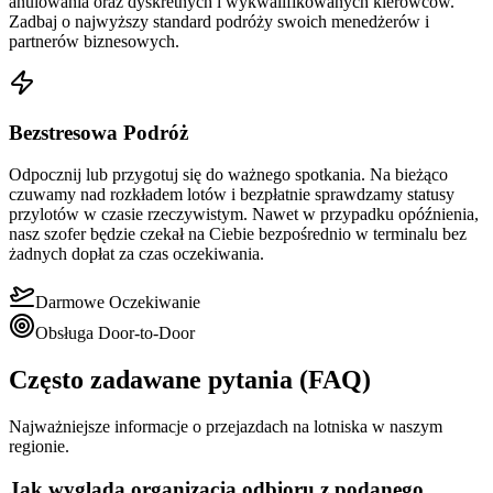
anulowania oraz dyskretnych i wykwalifikowanych kierowców.
Zadbaj o najwyższy standard podróży swoich menedżerów i
partnerów biznesowych.
Bezstresowa Podróż
Odpocznij lub przygotuj się do ważnego spotkania. Na bieżąco
czuwamy nad rozkładem lotów i bezpłatnie sprawdzamy statusy
przylotów w czasie rzeczywistym. Nawet w przypadku opóźnienia,
nasz szofer będzie czekał na Ciebie bezpośrednio w terminalu bez
żadnych dopłat za czas oczekiwania.
Darmowe Oczekiwanie
Obsługa Door-to-Door
Często zadawane pytania (FAQ)
Najważniejsze informacje o przejazdach na lotniska w naszym
regionie.
Jak wygląda organizacja odbioru z podanego