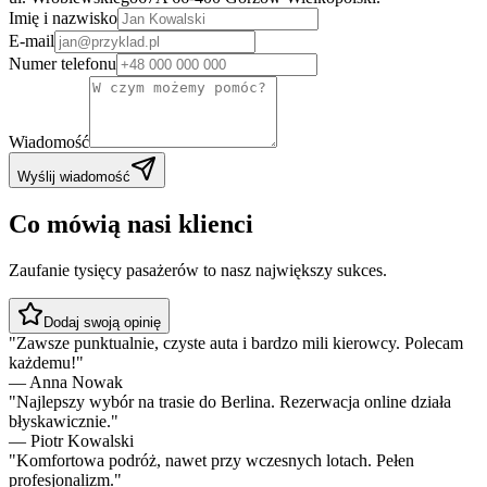
Imię i nazwisko
E-mail
Numer telefonu
Wiadomość
Wyślij wiadomość
Co mówią nasi klienci
Zaufanie tysięcy pasażerów to nasz największy sukces.
Dodaj swoją opinię
"
Zawsze punktualnie, czyste auta i bardzo mili kierowcy. Polecam
każdemu!
"
—
Anna Nowak
"
Najlepszy wybór na trasie do Berlina. Rezerwacja online działa
błyskawicznie.
"
—
Piotr Kowalski
"
Komfortowa podróż, nawet przy wczesnych lotach. Pełen
profesjonalizm.
"