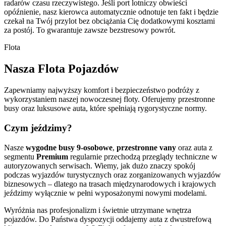
radarów czasu rzeczywistego. Jeśli port lotniczy obwieści
opóźnienie, nasz kierowca automatycznie odnotuje ten fakt i będzie
czekał na Twój przylot bez obciążania Cię dodatkowymi kosztami
za postój. To gwarantuje zawsze bezstresowy powrót.
Flota
Nasza Flota Pojazdów
Zapewniamy najwyższy komfort i bezpieczeństwo podróży z
wykorzystaniem naszej nowoczesnej floty. Oferujemy przestronne
busy oraz luksusowe auta, które spełniają rygorystyczne normy.
Czym jeździmy?
Nasze
wygodne busy 9-osobowe
,
przestronne vany
oraz auta z
segmentu
Premium
regularnie przechodzą przeglądy techniczne w
autoryzowanych serwisach. Wiemy, jak dużo znaczy spokój
podczas wyjazdów turystycznych oraz zorganizowanych wyjazdów
biznesowych – dlatego na trasach międzynarodowych i krajowych
jeździmy wyłącznie w pełni wyposażonymi nowymi modelami.
Wyróżnia nas profesjonalizm i świetnie utrzymane wnętrza
pojazdów. Do Państwa dyspozycji oddajemy auta z dwustrefową