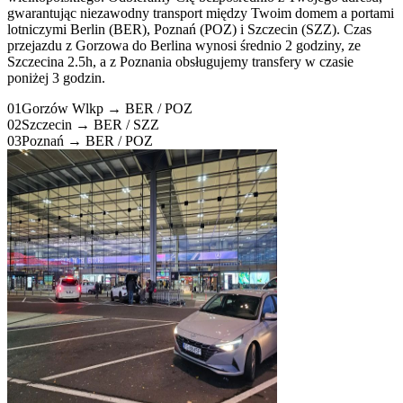
gwarantując niezawodny transport między Twoim domem a portami
lotniczymi Berlin (BER), Poznań (POZ) i Szczecin (SZZ). Czas
przejazdu z Gorzowa do Berlina wynosi średnio 2 godziny, ze
Szczecina 2.5h, a z Poznania obsługujemy transfery w czasie
poniżej 3 godzin.
01
Gorzów Wlkp → BER / POZ
02
Szczecin → BER / SZZ
03
Poznań → BER / POZ