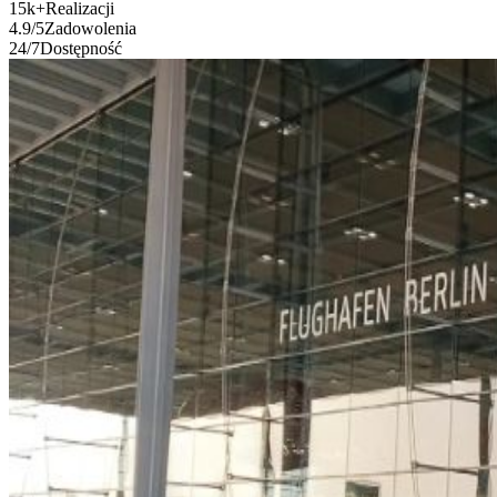
15k
+
Realizacji
4.9
/5
Zadowolenia
24
/7
Dostępność